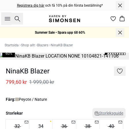
Registrera dig här
och få 10% på din första beställning*
Sök
Kor
Summer Sale • Spara upp till 60%
Startsida
Shop allt
Blazers
NinaKB Blazer
-60%
NinaKB Blazer
799,60 kr
1 999,00 kr
Färg:
Peyote / Nature
Storlekar
Storleksguide
32
34
36
38
40