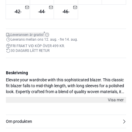
42
44
46
*
Leveransen är gratis!
Leverans mellan ons 12. aug. - fre 14. aug.
FRI FRAKT VID KÖP ÖVER 499 KR.
30 DAGARS LÄTT RETUR
Beskrivning
Elevate your wardrobe with this sophisticated blazer. This classic
fit blazer falls to mid-thigh length, with long sleeves for a polished
look. Expertly crafted from a blend of quality woven materials, it
promises durability and comfort. It pairs perfectly with a chic
Visa mer
blouse and tailored trousers for a modern, professional
appearance. Be sure to add a pair of elegant heels to complete the
ensemble. The model is 176 cm and wearing size 36/S.
Om produkten