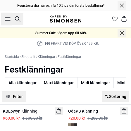
Registrera dig här
och få 10% på din första beställning*
Sök
Kor
Summer Sale • Spara upp till 60%
FRI FRAKT VID KÖP ÖVER 499 KR.
Startsida
Shop allt
Klänningar
Festklänningar
Festklänningar
Alla klänningar
Maxi klänningar
Midi klänningar
Mini kl
Filter
Sortering
-40%
-40%
KBEowyn Klänning
OdaKB Klänning
960,00 kr
1 600,00 kr
720,00 kr
1 200,00 kr
-40%
-50%