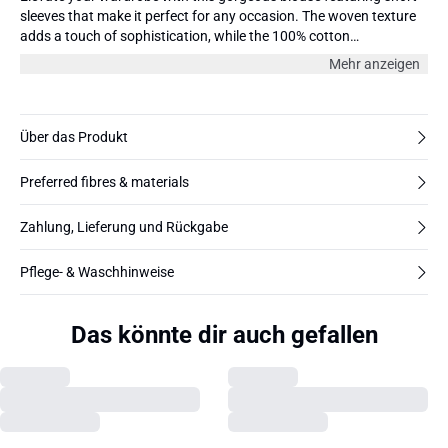
sleeves that make it perfect for any occasion. The woven texture
adds a touch of sophistication, while the 100% cotton
composition ensures ultimate comfort. This hip-length blouse fits
Mehr anzeigen
femininely, hugging your curves in all the right places. Dress it up
with a skirt and heels for a night out, or keep it casual with a pair
of jeans and sandals. This blouse pairs well with high-waisted
pants or shorts in neutral tones. The model is 180 cm and wearing
Über das Produkt
size 36/S.
Preferred fibres & materials
Zahlung, Lieferung und Rückgabe
Pflege- & Waschhinweise
Das könnte dir auch gefallen