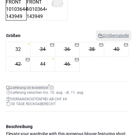
Größen
Größentabelle
32
34
36
38
40
42
44
46
*
Lieferung ist kostenlos!
Lieferung zwischen mo. 10. aug. - di. 11. aug.
VERSANDKOSTENFREI AB CHF 69
30 TAGE RÜCKGABERECHT
Beschreibung
Elevate your wardrobe with this gorgeous blouse featuring short