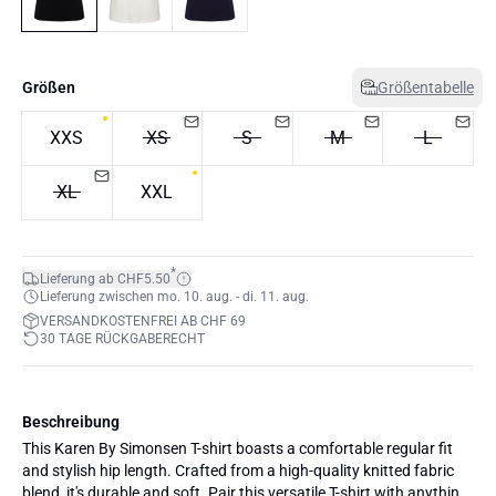
Größen
Größentabelle
XXS
XS
S
M
L
XL
XXL
*
Lieferung ab CHF5.50
Lieferung zwischen mo. 10. aug. - di. 11. aug.
VERSANDKOSTENFREI AB CHF 69
30 TAGE RÜCKGABERECHT
Beschreibung
This Karen By Simonsen T-shirt boasts a comfortable regular fit
and stylish hip length. Crafted from a high-quality knitted fabric
blend, it's durable and soft. Pair this versatile T-shirt with anything