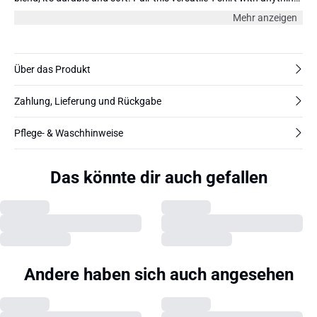
from jeans to skirts and dress it up or down. For a complete look,
Mehr anzeigen
consider layering it with a cardigan or blazer and accessorizing
with statement jewelry. The model is 180 cm and wearing size
36/S.
Über das Produkt
Zahlung, Lieferung und Rückgabe
Pflege- & Waschhinweise
Das könnte dir auch gefallen
Andere haben sich auch angesehen