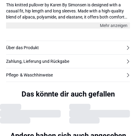
This knitted pullover by Karen By Simonsen is designed with a
casual fit, hip length and long sleeves. Made with a high-quality
blend of alpaca, polyamide, and elastane, it offers both comfort
and style. Pair it with jeans or tailored pants for a complete and
Mehr anzeigen
trendy look. The model is 177 cm and wearing size 36/S.
Über das Produkt
Zahlung, Lieferung und Rückgabe
Pflege- & Waschhinweise
Das könnte dir auch gefallen
Andere haben sich auch angesehen