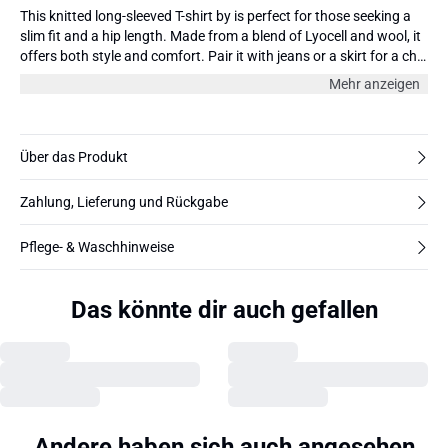
This knitted long-sleeved T-shirt by is perfect for those seeking a
slim fit and a hip length. Made from a blend of Lyocell and wool, it
offers both style and comfort. Pair it with jeans or a skirt for a chic
and versatile look. The model is 180 cm and wearing size 36/S.
Mehr anzeigen
Über das Produkt
Zahlung, Lieferung und Rückgabe
Pflege- & Waschhinweise
Das könnte dir auch gefallen
Andere haben sich auch angesehen