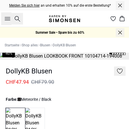
Melden Sie sich hier
an und erhalten 10% auf die erste Bestellung*
Suche
War
Summer Sale • Spare bis zu 60%
Startseite
Shop alles
Blusen
DollyKB Blusen
-40%
DollyKB Blusen
CHF47.94
CHF79.90
Farbe:
Meteorite / Black