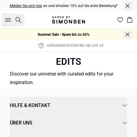
Melden Sie sich hier
an und erhalten 10% auf die erste Bestellung*
Suche
War
Summer Sale • Spare bis zu 60%
VERSANDKOSTENFREI AB CHF 69
EDITS
Discover our universe with curated edits for your
Party era
City pulse
The workwear edit
Monday to Sunday
At the seaside
Journal from Rome
inspiration.
HILFE & KONTAKT
ÜBER UNS