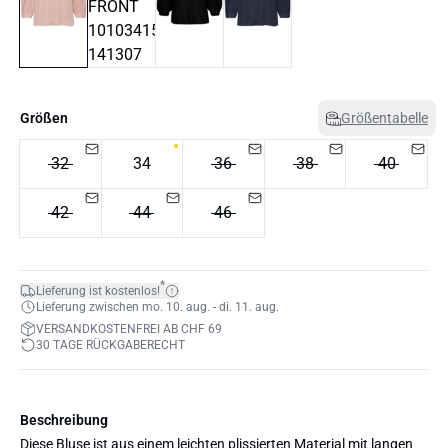
Größen
Größentabelle
32
34
36
38
40
42
44
46
*
Lieferung ist kostenlos!
Lieferung zwischen mo. 10. aug. - di. 11. aug.
VERSANDKOSTENFREI AB CHF 69
30 TAGE RÜCKGABERECHT
Beschreibung
Diese Bluse ist aus einem leichten plissierten Material mit langen