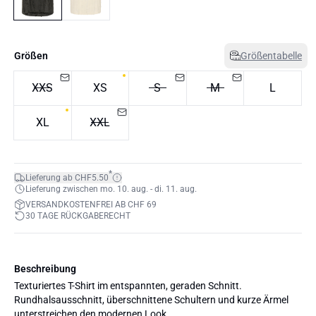
Größen
Größentabelle
XXS
XS
S
M
L
XL
XXL
*
Lieferung ab CHF5.50
Lieferung zwischen mo. 10. aug. - di. 11. aug.
VERSANDKOSTENFREI AB CHF 69
30 TAGE RÜCKGABERECHT
Beschreibung
Texturiertes T-Shirt im entspannten, geraden Schnitt.
Rundhalsausschnitt, überschnittene Schultern und kurze Ärmel
unterstreichen den modernen Look.