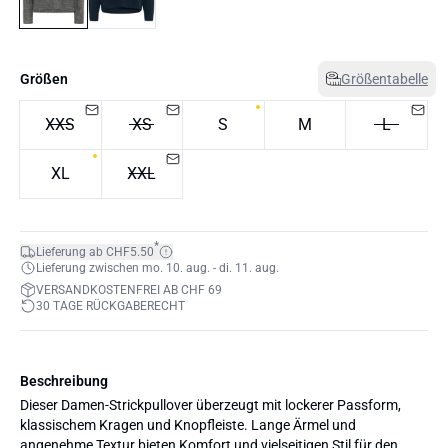
Größen
Größentabelle
XXS
XS
S
M
L
XL
XXL
*
Lieferung ab CHF5.50
Lieferung zwischen mo. 10. aug. - di. 11. aug.
VERSANDKOSTENFREI AB CHF 69
30 TAGE RÜCKGABERECHT
Beschreibung
Dieser Damen-Strickpullover überzeugt mit lockerer Passform,
klassischem Kragen und Knopfleiste. Lange Ärmel und
angenehme Textur bieten Komfort und vielseitigen Stil für den