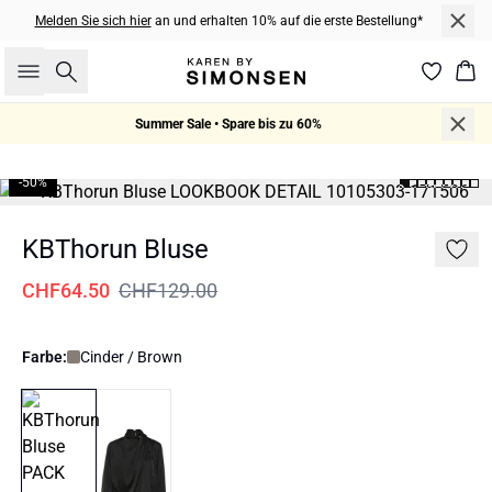
Melden Sie sich hier
an und erhalten 10% auf die erste Bestellung*
Suche
War
Summer Sale • Spare bis zu 60%
-50%
KBThorun Bluse
CHF64.50
CHF129.00
Farbe:
Cinder / Brown