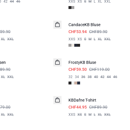
0
42
44
46
XXS
XS
S
M
L
XL
XXL
-40%
CandaceKB Bluse
59.90
CHF53.94
CHF89.90
XL
XXL
XXS
XS
S
M
L
XL
XXL
-50%
sen
FrostyKB Bluse
89.90
CHF59.50
CHF119.00
XL
XXL
32
34
36
38
40
42
44
46
-50%
KBDafne T-shirt
79.00
CHF44.95
CHF89.90
XL
XXL
XXS
XS
S
M
L
XL
XXL
-40%