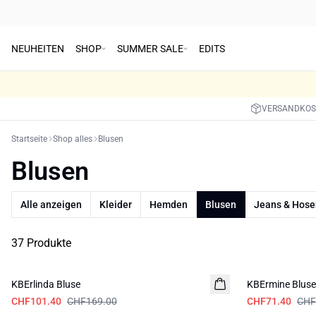
NEUHEITEN
SHOP
SUMMER SALE
EDITS
VERSANDKOST
Startseite
Shop alles
Blusen
Blusen
Alle anzeigen
Kleider
Hemden
Blusen
Jeans & Hose
37 Produkte
-40%
-40%
KBErlinda Bluse
KBErmine Bluse
CHF101.40
CHF169.00
CHF71.40
CHF