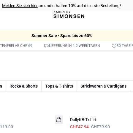
Melden Sie sich hier
an und erhalten 10% auf die erste Bestellung*
Summer Sale • Spare bis zu 60%
ENFREI AB CHF 69
LIEFERUNG IN 1-2 WERKTAGEN
30 TAGE
n
Röcke & Shorts
Tops & T-shirts
Strickwaren & Cardigans
-40%
DollyKB T-shirt
119.00
CHF47.94
CHF79.90