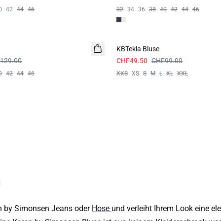
0
42
44
46
32
34
36
38
40
42
44
46
-50%
KBTekla Bluse
129.00
CHF49.50
CHF99.00
0
42
44
46
XXS
XS
S
M
L
XL
XXL
n
en by Simonsen Jeans oder
Hose
und verleiht Ihrem Look eine el