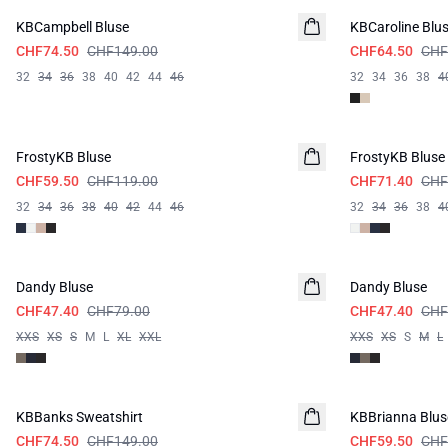
KBCampbell Bluse
KBCaroline Blu
CHF74.50
CHF149.00
CHF64.50
CHF
32
34
36
38
40
42
44
46
32
34
36
38
4
-50%
-40%
FrostyKB Bluse
FrostyKB Bluse
CHF59.50
CHF119.00
CHF71.40
CHF
32
34
36
38
40
42
44
46
32
34
36
38
4
-40%
-40%
Dandy Bluse
Dandy Bluse
CHF47.40
CHF79.00
CHF47.40
CHF
XXS
XS
S
M
L
XL
XXL
XXS
XS
S
M
L
-50%
-50%
KBBanks Sweatshirt
KBBrianna Blus
CHF74.50
CHF149.00
CHF59.50
CHF