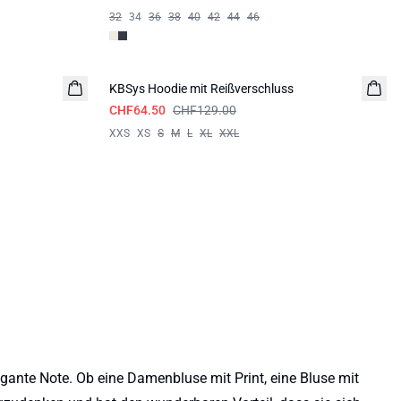
32
34
36
38
40
42
44
46
-50%
KBSys Hoodie mit Reißverschluss
CHF64.50
CHF129.00
XXS
XS
S
M
L
XL
XXL
egante Note. Ob eine Damenbluse mit Print, eine Bluse mit