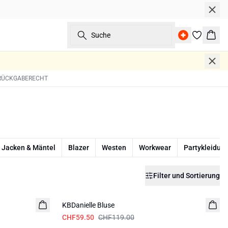
Suche
Ware
 RÜCKGABERECHT
Jacken & Mäntel
Blazer
Westen
Workwear
Partykleidun
Filter und Sortierung
-50%
KBDanielle Bluse
CHF59.50
CHF119.00