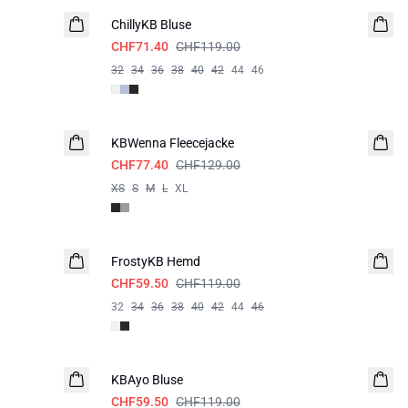
ChillyKB Bluse
CHF71.40
CHF119.00
32
34
36
38
40
42
44
46
-40%
KBWenna Fleecejacke
CHF77.40
CHF129.00
XS
S
M
L
XL
-50%
FrostyKB Hemd
CHF59.50
CHF119.00
32
34
36
38
40
42
44
46
-50%
KBAyo Bluse
CHF59.50
CHF119.00