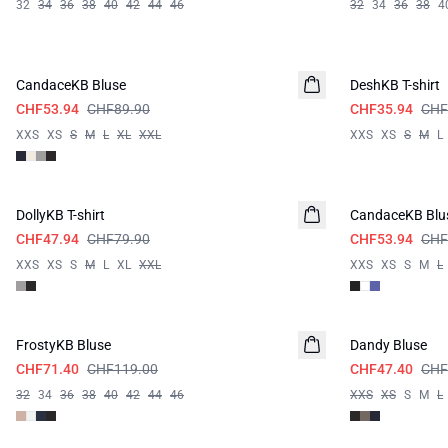
32
34
36
38
40
42
44
46
32
34
36
38
4
-40%
-40%
CandaceKB Bluse
DeshKB T-shirt
CHF53.94
CHF89.90
CHF35.94
CHF
XXS
XS
S
M
L
XL
XXL
XXS
XS
S
M
L
-40%
-40%
DollyKB T-shirt
CandaceKB Blu
CHF47.94
CHF79.90
CHF53.94
CHF
XXS
XS
S
M
L
XL
XXL
XXS
XS
S
M
L
-40%
-40%
FrostyKB Bluse
Dandy Bluse
CHF71.40
CHF119.00
CHF47.40
CHF
32
34
36
38
40
42
44
46
XXS
XS
S
M
L
-50%
-50%