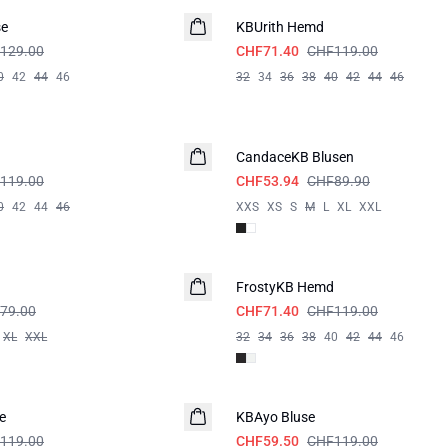
se
KBUrith Hemd
129.00
CHF71.40
CHF119.00
0
42
44
46
32
34
36
38
40
42
44
46
-40%
CandaceKB Blusen
119.00
CHF53.94
CHF89.90
0
42
44
46
XXS
XS
S
M
L
XL
XXL
-40%
FrostyKB Hemd
79.00
CHF71.40
CHF119.00
XL
XXL
32
34
36
38
40
42
44
46
-50%
e
KBAyo Bluse
119.00
CHF59.50
CHF119.00