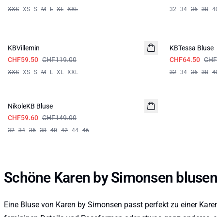
XXS
XS
S
M
L
XL
XXL
32
34
36
38
4
-50%
-50%
KBVillemin
KBTessa Bluse
CHF59.50
CHF119.00
CHF64.50
CHF
XXS
XS
S
M
L
XL
XXL
32
34
36
38
4
-60%
NikoleKB Bluse
CHF59.60
CHF149.00
32
34
36
38
40
42
44
46
Schöne Karen by Simonsen bluse
Eine Bluse von Karen by Simonsen passt perfekt zu einer Kar