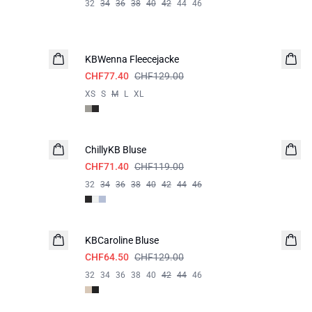
32
34
36
38
40
42
44
46
-40%
KBWenna Fleecejacke
CHF77.40
CHF129.00
XS
S
M
L
XL
-40%
ChillyKB Bluse
CHF71.40
CHF119.00
32
34
36
38
40
42
44
46
-50%
KBCaroline Bluse
CHF64.50
CHF129.00
32
34
36
38
40
42
44
46
-40%