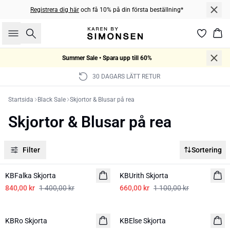
Registrera dig här
och få 10% på din första beställning*
Sök
Kor
Summer Sale • Spara upp till 60%
30 DAGARS LÄTT RETUR
Startsida
Black Sale
Skjortor & Blusar på rea
Skjortor & Blusar på rea
Filter
Sortering
-40%
-40%
KBFalka Skjorta
KBUrith Skjorta
840,00 kr
1 400,00 kr
660,00 kr
1 100,00 kr
-40%
-40%
KBRo Skjorta
KBElse Skjorta