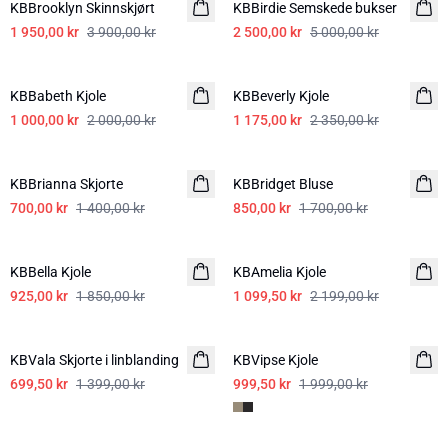
KBBrooklyn Skinnskjørt
KBBirdie Semskede bukser
1 950,00 kr
3 900,00 kr
2 500,00 kr
5 000,00 kr
-50%
-50%
KBBabeth Kjole
KBBeverly Kjole
1 000,00 kr
2 000,00 kr
1 175,00 kr
2 350,00 kr
-50%
-50%
KBBrianna Skjorte
KBBridget Bluse
700,00 kr
1 400,00 kr
850,00 kr
1 700,00 kr
-50%
-50%
KBBella Kjole
KBAmelia Kjole
925,00 kr
1 850,00 kr
1 099,50 kr
2 199,00 kr
-50%
-50%
KBVala Skjorte i linblanding
KBVipse Kjole
699,50 kr
1 399,00 kr
999,50 kr
1 999,00 kr