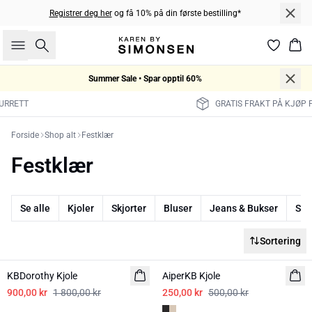
Registrer deg her
og få 10% på din første bestilling*
Søk
Han
Summer Sale • Spar opptil 60%
GRATIS FRAKT PÅ KJØP FOR 699 KR.
Forside
Shop alt
Festklær
Festklær
Se alle
Kjoler
Skjorter
Bluser
Jeans & Bukser
Skj
Sortering
-50%
-50%
KBDorothy Kjole
AiperKB Kjole
900,00 kr
1 800,00 kr
250,00 kr
500,00 kr