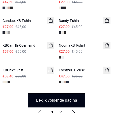
€47,50
€95,00
€27,00
€45,00
-40%
-40%
CandaceKB T-shirt
Dandy T-shirt
€27,00
€45,00
€27,00
€45,00
-40%
-40%
KBCamille Overhemd
NoomaKB T-shirt
€57,00
€95,00
€27,00
€45,00
-40%
-50%
KBUnice Vest
FrostyKB Blouse
€53,40
€89,00
€47,50
€95,00
Bekijk volgende pagina
1
2