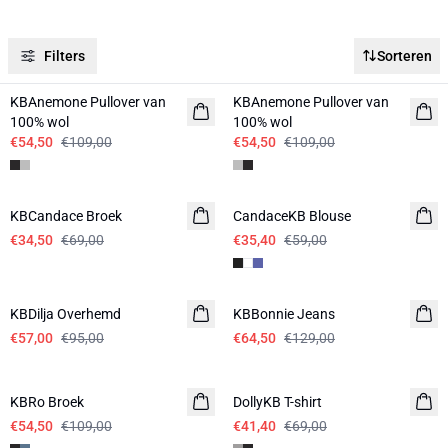
Filters
Sorteren
-50%
-50%
KBAnemone Pullover van
KBAnemone Pullover van
100% wol
100% wol
€54,50
€109,00
€54,50
€109,00
-50%
-40%
KBCandace Broek
CandaceKB Blouse
€34,50
€69,00
€35,40
€59,00
-40%
-50%
KBDilja Overhemd
KBBonnie Jeans
€57,00
€95,00
€64,50
€129,00
-50%
-40%
KBRo Broek
DollyKB T-shirt
€54,50
€109,00
€41,40
€69,00