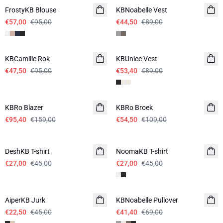
FrostyKB Blouse
KBNoabelle Vest
€57,00
€95,00
€44,50
€89,00
-50%
-40%
KBCamille Rok
KBUnice Vest
€47,50
€95,00
€53,40
€89,00
-40%
-50%
KBRo Blazer
KBRo Broek
€95,40
€159,00
€54,50
€109,00
-40%
-40%
DeshKB T-shirt
NoomaKB T-shirt
€27,00
€45,00
€27,00
€45,00
-50%
-40%
AiperKB Jurk
KBNoabelle Pullover
€22,50
€45,00
€41,40
€69,00