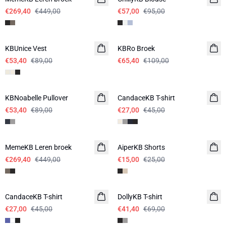
€269,40
€449,00
€57,00
€95,00
-40%
-40%
KBUnice Vest
KBRo Broek
€53,40
€89,00
€65,40
€109,00
-40%
-40%
KBNoabelle Pullover
CandaceKB T-shirt
€53,40
€89,00
€27,00
€45,00
-40%
-40%
MemeKB Leren broek
AiperKB Shorts
€269,40
€449,00
€15,00
€25,00
-40%
-40%
CandaceKB T-shirt
DollyKB T-shirt
€27,00
€45,00
€41,40
€69,00
-40%
-40%