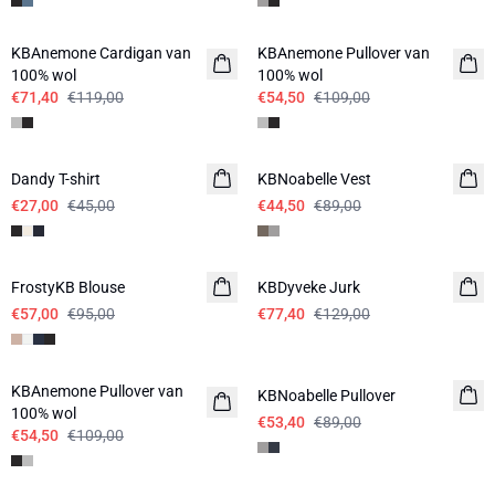
-40%
-50%
KBAnemone Cardigan van
KBAnemone Pullover van
100% wol
100% wol
€71,40
€119,00
€54,50
€109,00
-40%
-50%
Dandy T-shirt
KBNoabelle Vest
€27,00
€45,00
€44,50
€89,00
-40%
-40%
FrostyKB Blouse
KBDyveke Jurk
€57,00
€95,00
€77,40
€129,00
-50%
-40%
KBAnemone Pullover van
KBNoabelle Pullover
100% wol
€53,40
€89,00
€54,50
€109,00
-40%
-50%