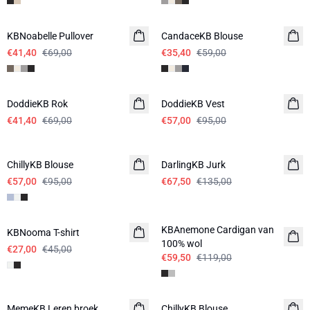
-40%
-40%
KBNoabelle Pullover
CandaceKB Blouse
€41,40
€69,00
€35,40
€59,00
-40%
-40%
DoddieKB Rok
DoddieKB Vest
€41,40
€69,00
€57,00
€95,00
-40%
-50%
ChillyKB Blouse
DarlingKB Jurk
€57,00
€95,00
€67,50
€135,00
-40%
-50%
KBAnemone Cardigan van
KBNooma T-shirt
100% wol
€27,00
€45,00
€59,50
€119,00
-40%
-40%
MemeKB Leren broek
ChillyKB Blouse