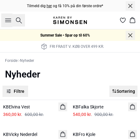
Tilmeld dig
her
og få 10% på din første ordre*
Søg
Kur
Summer Sale • Spar op til 60%
FRI FRAGT V. KØB OVER 499 KR.
Forside
Nyheder
Nyheder
Filtre
Sortering
-40%
-40%
KBElvina Vest
KBFalka Skjorte
360,00 kr.
600,00 kr.
540,00 kr.
900,00 kr.
-40%
-40%
KBVicky Nederdel
KBFro Kjole