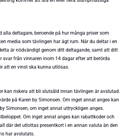
delning kommer att dra en eller flera slumpmässiga
d alla deltagare, beroende på hur många priser som
lken media som tävlingen har ägt rum. När du deltar i en
etta är nödvändigt genom ditt deltagande, samt att ditt
 svar från vinnaren inom 14 dagar efter att berörda
 att en vinst ska kunna utlösas.
r kan riskera att bli slutsåld innan tävlingen är avslutad.
nde värde på Karen by Simonsen. Om inget annat anges kan
n by Simonsen, om inget annat uttryckligen anges.
restbeloppet. Om inget annat anges kan rabattkoder och
all där det utlottas presentkort i en annan valuta än den
ns har avslutats.