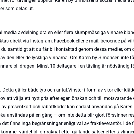
met för tävlingen upphör. Karen by Simonsen's social media av
er som delas ut.
l media avdelning dra en eller flera slumpmässiga vinnare blan
ktas direkt via Instagram, Facebook eller e-mail, beroende på vi
 du samtidigt att du får bli kontaktad genom dessa medier, om d
 den eller de lyckliga vinnarna. Om Karen by Simonsen inte får
re bli dragen. Minst 10 deltagare i en tävling är nödvändig för
Detta gäller både typ och antal.Vinster i form av skor eller kläde
 lov att välja ett nytt pris efter egen önskan och till motsvara
form av presentkort och rabattkoder kan endast användas på Kare
e ska användas på en gång – om inte detta blir gjort försvinner 
et finns inga begränsningar enligt val av fraktleverantör. I de f
r, kommer värdet bli omräknat efter gällande satser efter tävlinge