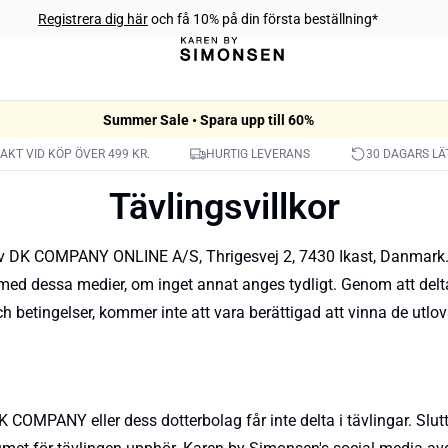
Registrera dig här
och få 10% på din första beställning*
Summer Sale • Spara upp till 60%
RAKT VID KÖP ÖVER 499 KR.
HURTIG LEVERANS
30 DAGARS LÄ
Tävlingsvillkor
av DK COMPANY ONLINE A/S, Thrigesvej 2, 7430 Ikast, Danmark. I 
med dessa medier, om inget annat anges tydligt. Genom att delta 
och betingelser, kommer inte att vara berättigad att vinna de utlov
 COMPANY eller dess dotterbolag får inte delta i tävlingar. Slutt