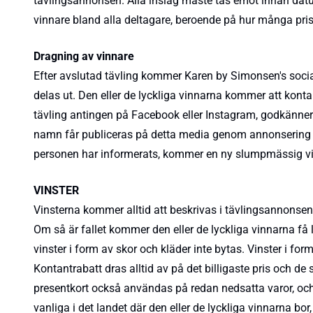
tävlingsannonsen. Alla inslag måste tas emot innan datu
vinnare bland alla deltagare, beroende på hur många pris
Dragning av vinnare
Efter avslutad tävling kommer Karen by Simonsen's socia
delas ut. Den eller de lyckliga vinnarna kommer att konta
tävling antingen på Facebook eller Instagram, godkänner
namn får publiceras på detta media genom annonsering av
personen har informerats, kommer en ny slumpmässig vinna
VINSTER
Vinsterna kommer alltid att beskrivas i tävlingsannonsen. 
Om så är fallet kommer den eller de lyckliga vinnarna få
vinster i form av skor och kläder inte bytas. Vinster i 
Kontantrabatt dras alltid av på det billigaste pris och d
presentkort också användas på redan nedsatta varor, och d
vanliga i det landet där den eller de lyckliga vinnarna bo