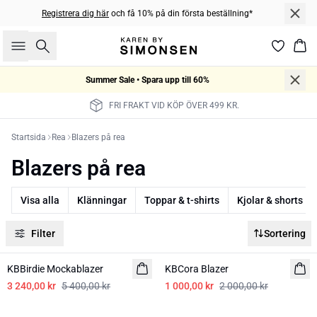
Registrera dig här
och få 10% på din första beställning*
Sök
Kor
Summer Sale • Spara upp till 60%
FRI FRAKT VID KÖP ÖVER 499 KR.
Startsida
Rea
Blazers på rea
Blazers på rea
Visa alla
Klänningar
Toppar & t-shirts
Kjolar & shorts
Filter
Sortering
-40%
-50%
KBBirdie Mockablazer
KBCora Blazer
3 240,00 kr
5 400,00 kr
1 000,00 kr
2 000,00 kr
-50%
-50%