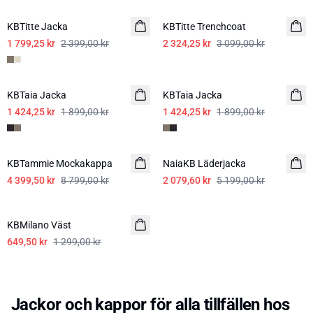
KBTitte Jacka
KBTitte Trenchcoat
1 799,25 kr
2 399,00 kr
2 324,25 kr
3 099,00 kr
SALE
SALE
KBTaia Jacka
KBTaia Jacka
1 424,25 kr
1 899,00 kr
1 424,25 kr
1 899,00 kr
-50%
-60%
KBTammie Mockakappa
NaiaKB Läderjacka
4 399,50 kr
8 799,00 kr
2 079,60 kr
5 199,00 kr
-50%
KBMilano Väst
649,50 kr
1 299,00 kr
Jackor och kappor för alla tillfällen hos