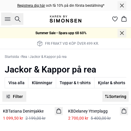
Registrera dig här
och få 10% på din första beställning*
Sök
Kor
Summer Sale • Spara upp till 60%
FRI FRAKT VID KÖP ÖVER 499 KR.
Startsida
Rea
Jackor & Kappor på rea
Jackor & Kappor på rea
Visa alla
Klänningar
Toppar & t-shirts
Kjolar & shorts
Filter
Sortering
-50%
-50%
KBTatiana Denimjakke
KBDelaney Ytterplagg
1 099,50 kr
2 199,00 kr
2 700,00 kr
5 400,00 kr
-50%
-50%