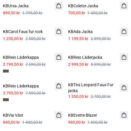
KBUrsa Jacka
KBColette Jacka
899,50 kr
1 799,00 kr
700,00 kr
1 400,00 kr
-50%
-50%
KBCarol Faux fur rock
KBAda Jacka
1 250,00 kr
2 500,00 kr
1 199,50 kr
2 399,00 kr
-50%
-50%
KBReio Läderkappa
KBReio Läderjacka
3 799,50 kr
7 599,00 kr
2 999,50 kr
5 999,00 kr
-50%
-50%
KBTira Leopard Faux Fur
KBReio Läderkappa
jacka
3 799,50 kr
7 599,00 kr
1 350,00 kr
2 700,00 kr
-40%
-40%
KBVia Väst
KBEvette Blazer
840,00 kr
1 400,00 kr
960,00 kr
1 600,00 kr
-40%
-40%