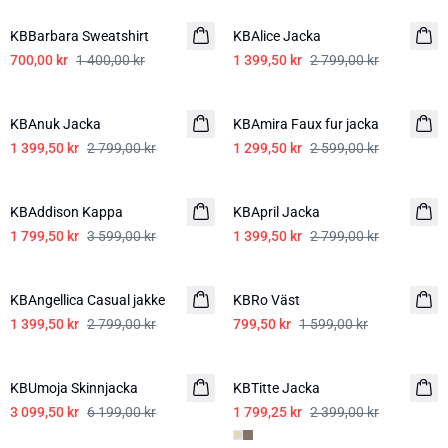
KBBarbara Sweatshirt
KBAlice Jacka
700,00 kr
1 400,00 kr
1 399,50 kr
2 799,00 kr
-50%
-50%
KBAnuk Jacka
KBAmira Faux fur jacka
1 399,50 kr
2 799,00 kr
1 299,50 kr
2 599,00 kr
-50%
-50%
KBAddison Kappa
KBApril Jacka
1 799,50 kr
3 599,00 kr
1 399,50 kr
2 799,00 kr
-50%
-50%
KBAngellica Casual jakke
KBRo Väst
1 399,50 kr
2 799,00 kr
799,50 kr
1 599,00 kr
-50%
SALE
KBUmoja Skinnjacka
KBTitte Jacka
3 099,50 kr
6 199,00 kr
1 799,25 kr
2 399,00 kr
SALE
SALE