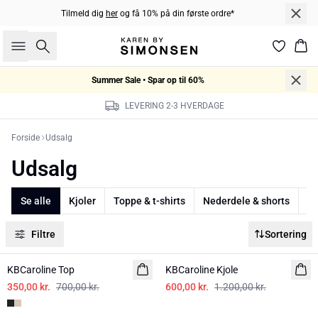
Tilmeld dig
her
og få 10% på din første ordre*
Søg
Kur
Summer Sale • Spar op til 60%
LEVERING 2-3 HVERDAGE
Forside
Udsalg
Udsalg
Se alle
Kjoler
Toppe & t-shirts
Nederdele & shorts
Sk
Filtre
Sortering
-50%
-50%
KBCaroline Top
KBCaroline Kjole
350,00 kr.
700,00 kr.
600,00 kr.
1.200,00 kr.
-50%
-40%