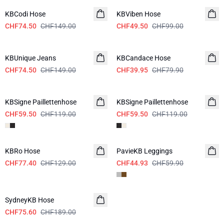
KBCodi Hose
KBViben Hose
CHF74.50
CHF149.00
CHF49.50
CHF99.00
-50%
-50%
KBUnique Jeans
KBCandace Hose
CHF74.50
CHF149.00
CHF39.95
CHF79.90
-50%
-50%
KBSigne Paillettenhose
KBSigne Paillettenhose
CHF59.50
CHF119.00
CHF59.50
CHF119.00
-40%
SALE
KBRo Hose
PavieKB Leggings
CHF77.40
CHF129.00
CHF44.93
CHF59.90
-60%
SydneyKB Hose
CHF75.60
CHF189.00