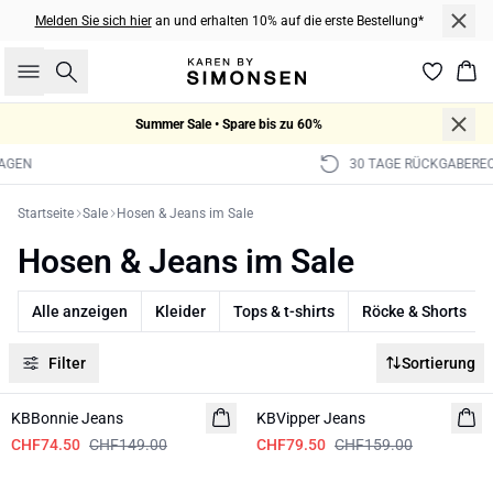
Melden Sie sich hier
an und erhalten 10% auf die erste Bestellung*
Suche
War
Summer Sale • Spare bis zu 60%
30 TAGE RÜCKGABERECHT
Startseite
Sale
Hosen & Jeans im Sale
Hosen & Jeans im Sale
Alle anzeigen
Kleider
Tops & t-shirts
Röcke & Shorts
Filter
Sortierung
-50%
-50%
KBBonnie Jeans
KBVipper Jeans
CHF74.50
CHF149.00
CHF79.50
CHF159.00
-50%
-50%