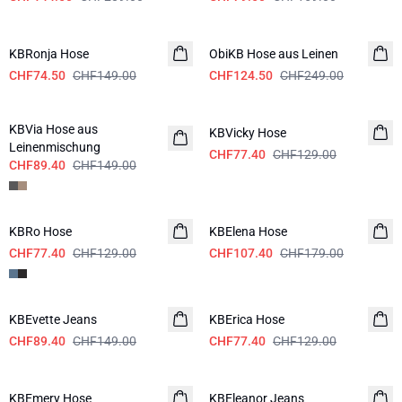
-50%
-50%
KBRonja Hose
ObiKB Hose aus Leinen
CHF74.50
CHF149.00
CHF124.50
CHF249.00
-40%
-40%
KBVia Hose aus
KBVicky Hose
Leinenmischung
CHF77.40
CHF129.00
CHF89.40
CHF149.00
-40%
-40%
KBRo Hose
KBElena Hose
CHF77.40
CHF129.00
CHF107.40
CHF179.00
-40%
-40%
KBEvette Jeans
KBErica Hose
CHF89.40
CHF149.00
CHF77.40
CHF129.00
-40%
-40%
KBEmery Hose
KBEleanor Jeans