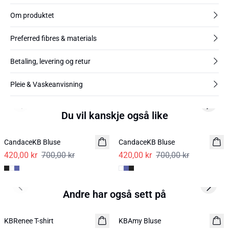
Om produktet
Preferred fibres & materials
Betaling, levering og retur
Pleie & Vaskeanvisning
Previous slide
Next s
Du vil kanskje også like
-40%
-40%
CandaceKB Bluse
CandaceKB Bluse
420,00 kr
700,00 kr
420,00 kr
700,00 kr
Previous slide
Next s
Andre har også sett på
-40%
-50%
KBRenee T-shirt
KBAmy Bluse