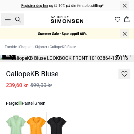
Registrer deg her
og få 10% på din første bestilling*
Søk
Han
Summer Sale • Spar opptil 60%
Forside
Shop alt
Skjorter
CaliopeKB Bluse
-60%
CaliopeKB Bluse
239,60 kr
599,00 kr
Farge:
Pastel Green