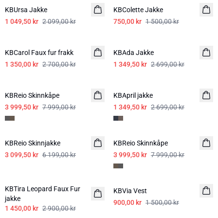
KBUrsa Jakke
KBColette Jakke
1 049,50 kr
2 099,00 kr
750,00 kr
1 500,00 kr
-50%
-50%
KBCarol Faux fur frakk
KBAda Jakke
1 350,00 kr
2 700,00 kr
1 349,50 kr
2 699,00 kr
-50%
-50%
KBReio Skinnkåpe
KBApril jakke
3 999,50 kr
7 999,00 kr
1 349,50 kr
2 699,00 kr
-50%
-50%
KBReio Skinnjakke
KBReio Skinnkåpe
3 099,50 kr
6 199,00 kr
3 999,50 kr
7 999,00 kr
-50%
-40%
KBTira Leopard Faux Fur
KBVia Vest
jakke
900,00 kr
1 500,00 kr
1 450,00 kr
2 900,00 kr