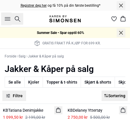
Registrer deg her
og få 10% på din første bestilling*
Søk
Han
Summer Sale • Spar opptil 60%
GRATIS FRAKT PÅ KJØP FOR 699 KR.
Forside
Salg
Jakker & Kåper på salg
Jakker & Kåper på salg
Se alle
Kjoler
Topper & t-shirts
Skjørt & shorts
Skjort
Filtre
Sortering
-50%
-50%
KBTatiana Denimjakke
KBDelaney Yttertøy
1 099,50 kr
2 199,00 kr
2 750,00 kr
5 500,00 kr
-50%
-50%