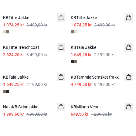
SALE
SALE
KBTitte Jakke
KBTitte Jakke
1 874,25 kr
2 499,00 kr
1 874,25 kr
2 499,00 kr
SALE
SALE
KBTitte Trenchcoat
KBTaia Jakke
2 624,25 kr
3 499,00 kr
1 649,25 kr
2 199,00 kr
SALE
-50%
KBTaia Jakke
KBTammie Semsket frakk
1 649,25 kr
2 199,00 kr
4 749,50 kr
9 499,00 kr
-60%
-50%
NaiaKB Skinnjakke
KBMilano Vest
1 999,60 kr
4 999,00 kr
649,50 kr
1 299,00 kr