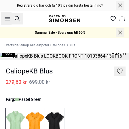
Registrera dig här
och få 10% på din första beställning*
Sök
Kor
Summer Sale • Spara upp till 60%
Startsida
Shop allt
Skjortor
CaliopeKB Blus
-60%
CaliopeKB Blus
279,60 kr
699,00 kr
Färg:
Pastel Green